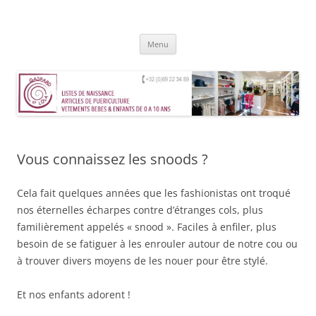
Aller
au
Gaspard et Lola – Tournai
contenu
Magasin de vêtements, jouets, accessoires et mobilier pour enfants de
0 à 10 ans
Menu
Vous connaissez les snoods ?
Cela fait quelques années que les fashionistas ont troqué
nos éternelles écharpes contre d’étranges cols, plus
familièrement appelés « snood ». Faciles à enfiler, plus
besoin de se fatiguer à les enrouler autour de notre cou ou
à trouver divers moyens de les nouer pour être stylé.
Et nos enfants adorent !