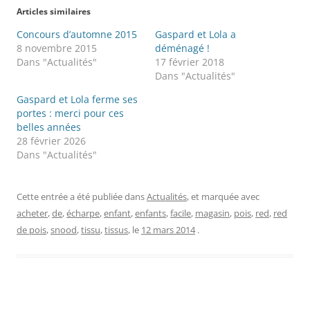
Articles similaires
Concours d’automne 2015
Gaspard et Lola a
8 novembre 2015
déménagé !
Dans "Actualités"
17 février 2018
Dans "Actualités"
Gaspard et Lola ferme ses
portes : merci pour ces
belles années
28 février 2026
Dans "Actualités"
Cette entrée a été publiée dans
Actualités
, et marquée avec
acheter
,
de
,
écharpe
,
enfant
,
enfants
,
facile
,
magasin
,
pois
,
red
,
red
de pois
,
snood
,
tissu
,
tissus
, le
12 mars 2014
.