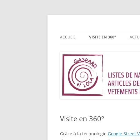
Aller
au
contenu
Magasin de vêtements, jouets, accessoires 
Gaspard et Lola – T
ACCUEIL
VISITE EN 360°
ACTU
Visite en 360°
Grâce à la technologie
Google Street 