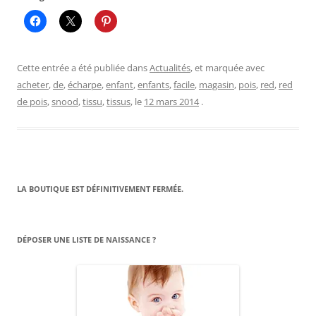
Cette entrée a été publiée dans
Actualités
, et marquée avec
acheter
,
de
,
écharpe
,
enfant
,
enfants
,
facile
,
magasin
,
pois
,
red
,
red
de pois
,
snood
,
tissu
,
tissus
, le
12 mars 2014
.
LA BOUTIQUE EST DÉFINITIVEMENT FERMÉE.
DÉPOSER UNE LISTE DE NAISSANCE ?