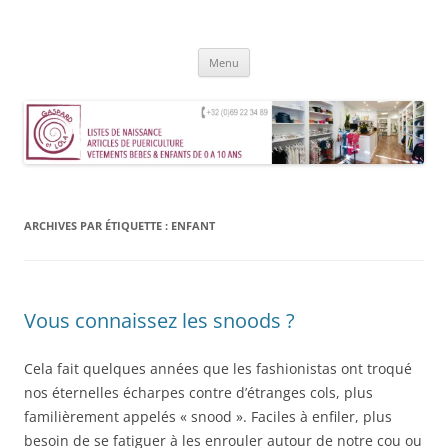
Aller
au
Gaspard et Lola – Tournai
contenu
Magasin de vêtements, jouets, accessoires et mobilier pour enfants de
0 à 10 ans
Menu
ARCHIVES PAR ÉTIQUETTE :
ENFANT
Vous connaissez les snoods ?
Cela fait quelques années que les fashionistas ont troqué
nos éternelles écharpes contre d’étranges cols, plus
familièrement appelés « snood ». Faciles à enfiler, plus
besoin de se fatiguer à les enrouler autour de notre cou ou