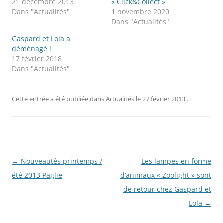
21 décembre 2013
« Click&Collect »
Dans "Actualités"
1 novembre 2020
Dans "Actualités"
Gaspard et Lola a
déménagé !
17 février 2018
Dans "Actualités"
Cette entrée a été publiée dans
Actualités
le
27 février 2013
.
Navigation
←
Nouveautés printemps /
Les lampes en forme
des
été 2013 Paglie
d’animaux « Zoolight » sont
articles
de retour chez Gaspard et
Lola
→