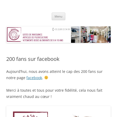
Aller
au
Gaspard et Lola – Tournai
contenu
Magasin de vêtements, jouets, accessoires et mobilier pour enfants de
0 à 10 ans
Menu
200 fans sur facebook
Aujourd’hui, nous avons atteint le cap des 200 fans sur
notre page
facebook
.
Merci à toutes et tous pour votre fidélité, cela nous fait
vraiment chaud au cœur !