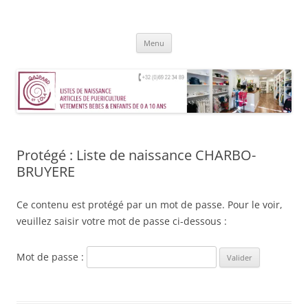
Aller
au
Gaspard et Lola – Tournai
contenu
Magasin de vêtements, jouets, accessoires et mobilier pour enfants de
0 à 10 ans
Menu
Protégé : Liste de naissance CHARBO-
BRUYERE
Ce contenu est protégé par un mot de passe. Pour le voir,
veuillez saisir votre mot de passe ci-dessous :
Mot de passe :