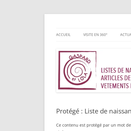
Aller
au
contenu
Magasin de vêtements, jouets, accessoires 
Gaspard et Lola – T
ACCUEIL
VISITE EN 360°
ACTUA
Protégé : Liste de nais
Ce contenu est protégé par un mot de p