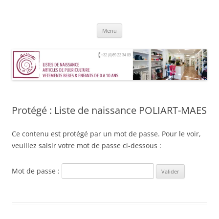
Aller
au
Gaspard et Lola – Tournai
contenu
Magasin de vêtements, jouets, accessoires et mobilier pour enfants de
0 à 10 ans
Menu
Protégé : Liste de naissance POLIART-MAES
Ce contenu est protégé par un mot de passe. Pour le voir,
veuillez saisir votre mot de passe ci-dessous :
Mot de passe :