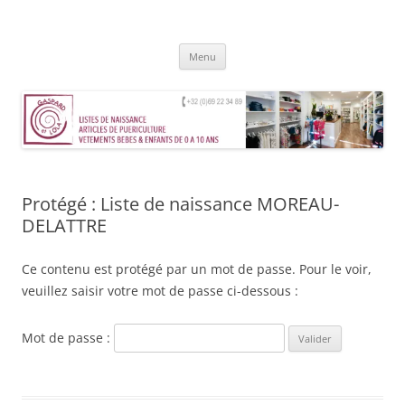
Aller
au
Gaspard et Lola – Tournai
contenu
Magasin de vêtements, jouets, accessoires et mobilier pour enfants de
0 à 10 ans
Menu
Protégé : Liste de naissance MOREAU-
DELATTRE
Ce contenu est protégé par un mot de passe. Pour le voir,
veuillez saisir votre mot de passe ci-dessous :
Mot de passe :