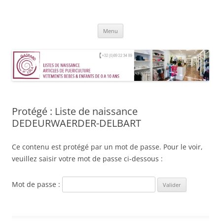
Aller
au
Gaspard et Lola – Tournai
contenu
Magasin de vêtements, jouets, accessoires et mobilier pour enfants de
0 à 10 ans
Menu
Protégé : Liste de naissance
DEDEURWAERDER-DELBART
Ce contenu est protégé par un mot de passe. Pour le voir,
veuillez saisir votre mot de passe ci-dessous :
Mot de passe :