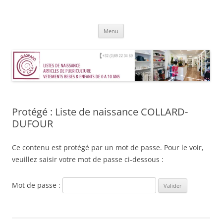
Aller
au
Gaspard et Lola – Tournai
contenu
Magasin de vêtements, jouets, accessoires et mobilier pour enfants de
0 à 10 ans
Menu
Protégé : Liste de naissance COLLARD-
DUFOUR
Ce contenu est protégé par un mot de passe. Pour le voir,
veuillez saisir votre mot de passe ci-dessous :
Mot de passe :